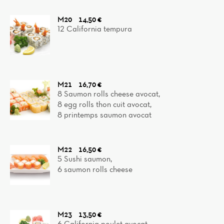
M20
14,50 €
12 California tempura
M21
16,70 €
8 Saumon rolls cheese avocat,
8 egg rolls thon cuit avocat,
8 printemps saumon avocat
M22
16,50 €
5 Sushi saumon,
6 saumon rolls cheese
M23
13,50 €
6 California poulet avocat,