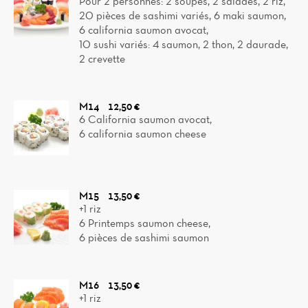
Reviews
Pour 2 personnes: 2 soupes, 2 salades, 2 riz,
20 pièces de sashimi variés, 6 maki saumon,
6 california saumon avocat,
10 sushi variés: 4 saumon, 2 thon, 2 daurade,
2 crevette
M14
12,50 €
6 California saumon avocat,
6 california saumon cheese
M15
13,50 €
+1 riz
6 Printemps saumon cheese,
6 pièces de sashimi saumon
M16
13,50 €
+1 riz