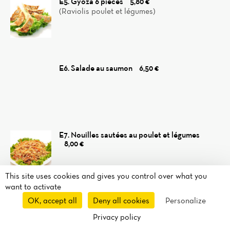
E5. Gyoza 6 pièces
5,80 €
(Raviolis poulet et légumes)
E6. Salade au saumon
6,50 €
E7. Nouilles sautées au poulet et légumes
8,00 €
This site uses cookies and gives you control over what you
want to activate
OK, accept all
Deny all cookies
Personalize
E7A. Nouilles sautées au boeuf et légumes
8,00 €
Privacy policy
Reservation
Takeaway
Delivery
Uber Eats
Route
Call