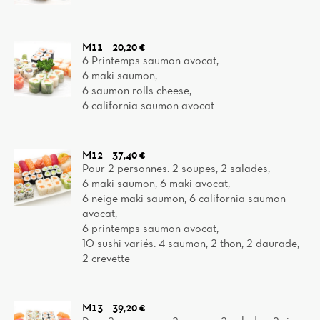
M11
20,20 €
6 Printemps saumon avocat,
6 maki saumon,
6 saumon rolls cheese,
6 california saumon avocat
M12
37,40 €
Pour 2 personnes: 2 soupes, 2 salades,
6 maki saumon, 6 maki avocat,
6 neige maki saumon, 6 california saumon
avocat,
Home
6 printemps saumon avocat,
10 sushi variés: 4 saumon, 2 thon, 2 daurade,
News
2 crevette
Menu
M13
39,20 €