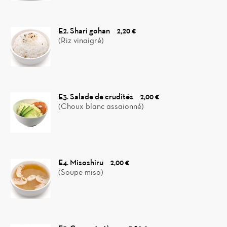
E2. Shari gohan
2,20 €
(Riz vinaigré)
E3. Salade de crudités
2,00 €
(Choux blanc assaionné)
E4. Misoshiru
2,00 €
(Soupe miso)